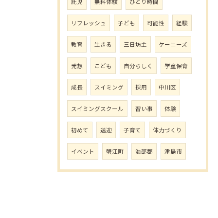
託児
無料体験
ひとり時間
リフレッシュ
子ども
可能性
経験
教育
生きる
三日坊主
ケーニーズ
発想
こども
自分らしく
学童保育
成長
スイミング
採用
中川区
スイミングスクール
習い事
体験
初めて
送迎
子育て
体力づくり
イベント
蟹江町
海部郡
津島市