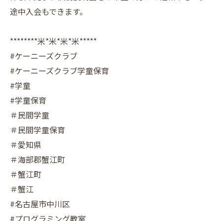
途中入会もできます。
********米*米*米*米*****
#ケーニーズクラブ
#ケーニーズクラブ学童保育
#学童
#学童保育
＃民間学童
＃民間学童保育
＃愛知県
＃海部郡蟹江町
＃蟹江町
＃蟹江
#名古屋市中川区
#プログラミング教室