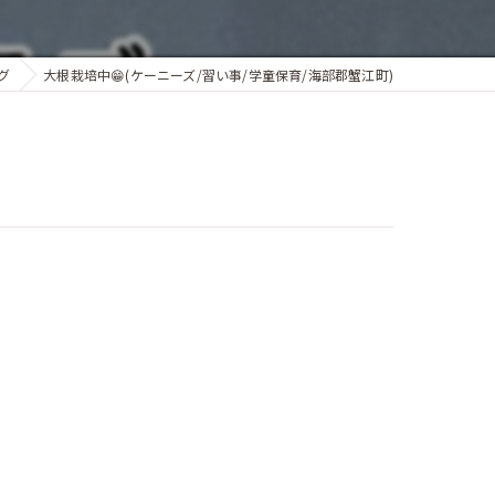
グ
大根栽培中😁(ケーニーズ/習い事/学童保育/海部郡蟹江町)