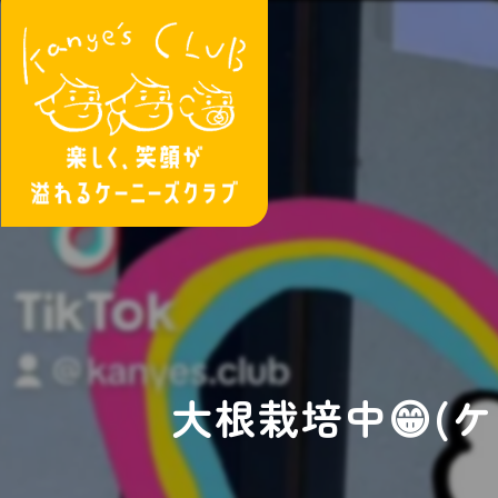
大根栽培中😁(