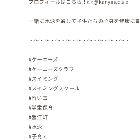
プロフィールはこちら！👉@kanyes.club
一緒に水泳を通して子供たちの心身を健康に
・～・～・～・～・～・～・～・～・～・
#ケーニーズ
#ケーニーズクラブ
#スイミング
#スイミングスクール
#習い事
#学童保育
#蟹江町
#水泳
#子育て