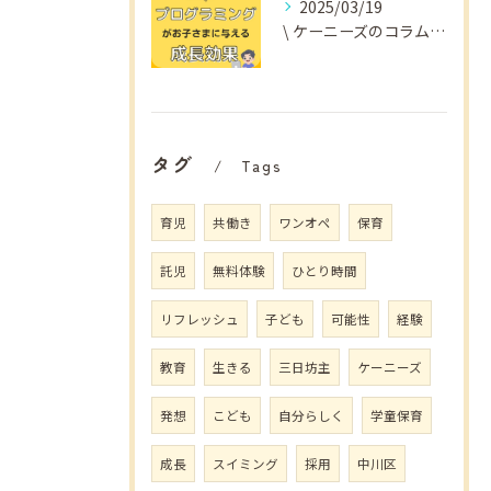
2025/03/19
\ ケーニーズのコラム📚/
タグ
Tags
育児
共働き
ワンオペ
保育
託児
無料体験
ひとり時間
リフレッシュ
子ども
可能性
経験
教育
生きる
三日坊主
ケーニーズ
発想
こども
自分らしく
学童保育
成長
スイミング
採用
中川区