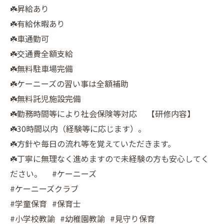
☘️昇給あり
☘️有給休暇あり
☘️車通勤可
☘️交通費全額支給
☘️無料駐車場完備
☘️ケーニーズの習い事は全額補助
☘️無料託児施設完備
☘️勤務時間等により社会保険等対応 【研修内容】
☘️30時間以内（経験等に応じます）。
☘️方針や毎日の流れ等を覚えていただきます。
☘️丁寧に無理なく進めますので未経験の方も安心してく
ださい。 #ケーニーズ
#ケーニーズクラブ
#学童保育 #保育士
#小学校教諭 #幼稚園教諭 #見守り保育