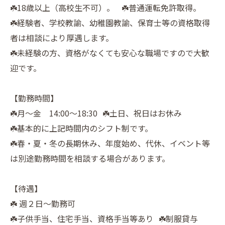
☘️18歳以上（高校生不可）。 ☘️普通運転免許取得。
☘️経験者、学校教諭、幼稚園教諭、保育士等の資格取得
者は相談により厚遇します。
☘️未経験の方、資格がなくても安心な職場ですので大歓
迎です。
【勤務時間】
☘️月〜金 14:00〜18:30 ☘️土日、祝日はお休み
☘️基本的に上記時間内のシフト制です。
☘️春・夏・冬の長期休み、年度始め、代休、イベント等
は別途勤務時間を相談する場合があります。
【待遇】
☘️ 週２日〜勤務可
☘️子供手当、住宅手当、資格手当等あり ☘️制服貸与