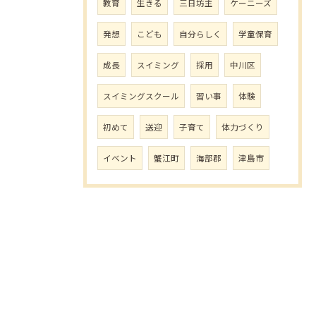
教育
生きる
三日坊主
ケーニーズ
発想
こども
自分らしく
学童保育
成長
スイミング
採用
中川区
スイミングスクール
習い事
体験
初めて
送迎
子育て
体力づくり
イベント
蟹江町
海部郡
津島市