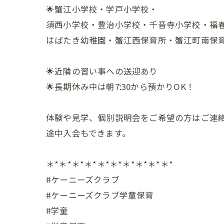
🌟蟹江小学校・学戸小学校・
須西小学校・豊治小学校・千音寺小学校・福
はばたき幼稚園・蟹江西保育所・蟹江町南保
🌟近隣の習い事への送迎あり
🌟長期休み中は朝7:30から預かりOK！
体験や見学、個別説明会をご希望の方はご連
途中入会もできます。
＊*＊*＊*＊*＊*＊*＊*＊*＊*＊*
#ケーニーズクラブ
#ケーニーズクラブ学童保育
#学童