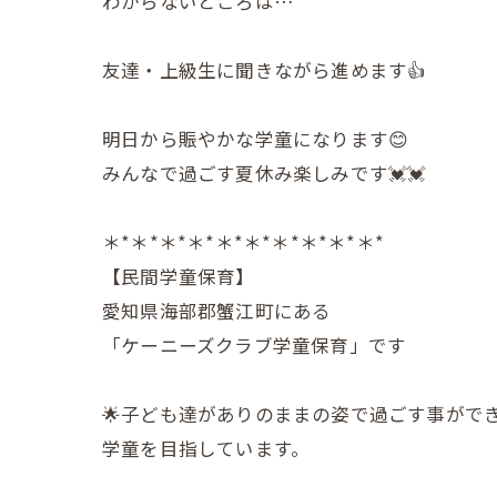
わからないところは…
友達・上級生に聞きながら進めます👍
明日から賑やかな学童になります😊
みんなで過ごす夏休み楽しみです💓💓
＊*＊*＊*＊*＊*＊*＊*＊*＊*＊*
【民間学童保育】
愛知県海部郡蟹江町にある
「ケーニーズクラブ学童保育」です
🌟子ども達がありのままの姿で過ごす事がで
学童を目指しています。