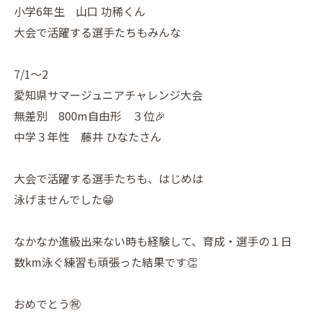
小学6年生 山口 功稀くん
大会で活躍する選手たちもみんな
7/1〜2
愛知県サマージュニアチャレンジ大会
無差別 800m自由形 ３位🎉
中学３年性 藤井 ひなたさん
大会で活躍する選手たちも、はじめは
泳げませんでした😁
なかなか進級出来ない時も経験して、育成・選手の１日
数km泳ぐ練習も頑張った結果です👏
おめでとう㊗️