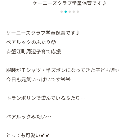
ケーニーズクラブ学童保育です♪
ケ
ケーニーズクラブ学童保育です♪
ペアルックのふたり😊
☆蟹江町周辺子育て応援
服装がＴシャツ・半ズボンになってきた子ども達✨
今日も元気いっぱいです🌟🌟
トランポリンで遊んでいるふたり…
ペアルックみたい〜
とっても可愛い💕💕