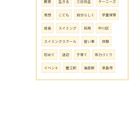
教育
生きる
三日坊主
ケーニーズ
発想
こども
自分らしく
学童保育
成長
スイミング
採用
中川区
スイミングスクール
習い事
体験
初めて
送迎
子育て
体力づくり
イベント
蟹江町
海部郡
津島市