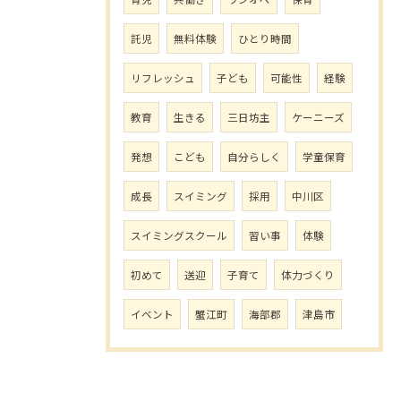
託児
無料体験
ひとり時間
リフレッシュ
子ども
可能性
経験
教育
生きる
三日坊主
ケーニーズ
発想
こども
自分らしく
学童保育
成長
スイミング
採用
中川区
スイミングスクール
習い事
体験
初めて
送迎
子育て
体力づくり
イベント
蟹江町
海部郡
津島市