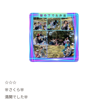
☆☆☆
🌸さくら🌸
満開でした🌸